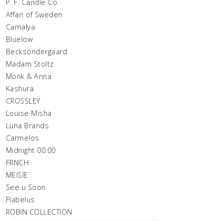
P. F. Candle Co.
Affari of Sweden
Camalya
Bluelow
Becksöndergaard
Madam Stoltz
Monk & Anna
Kashura
CROSSLEY
Louise Misha
Luna Brands
Carmelos
Midnight 00.00
FRNCH
MEISÏE
See u Soon
Flabelus
ROBIN COLLECTION