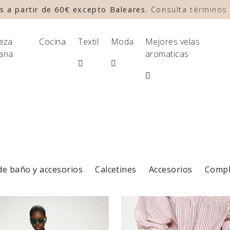
s a partir de 60€ excepto Baleares.
Consulta
términos 
leza
Cocina
Textil
Moda
Mejores velas
ana
aromaticas
de baño y accesorios
Calcetines
Accesorios
Compl