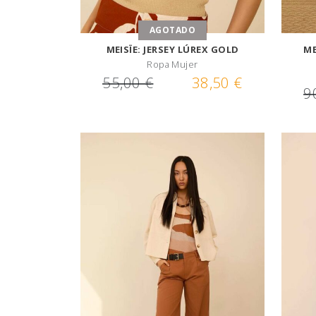
AGOTADO
MEISÏE: JERSEY LÚREX GOLD
ME
Ropa Mujer
55,00 €
38,50 €
9