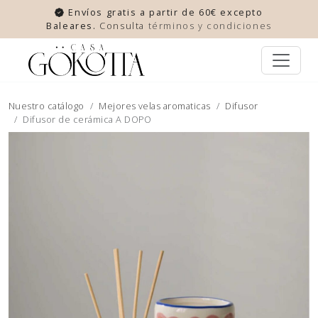
Envíos gratis a partir de 60€ excepto
Baleares.
Consulta
términos y condiciones
Nuestro catálogo
Mejores velas aromaticas
Difusor
Difusor de cerámica A DOPO