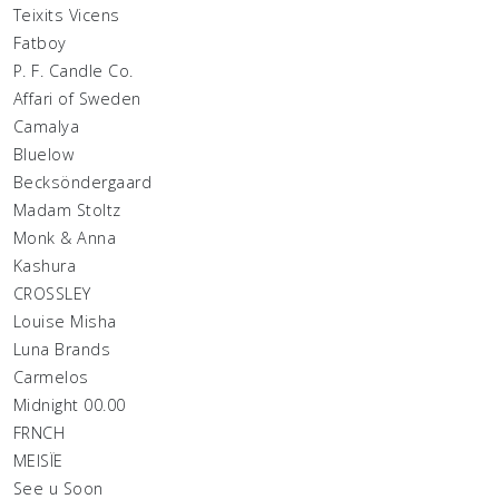
Teixits Vicens
Fatboy
P. F. Candle Co.
Affari of Sweden
Camalya
Bluelow
Becksöndergaard
Madam Stoltz
Monk & Anna
Kashura
CROSSLEY
Louise Misha
Luna Brands
Carmelos
Midnight 00.00
FRNCH
MEISÏE
See u Soon