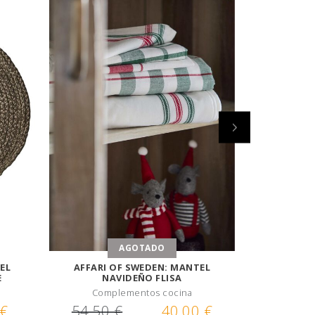
AGOTADO
EL
AFFARI OF SWEDEN: MANTEL
AFFARI
E
NAVIDEÑO FLISA
COCINA 
Complementos cocina
Comp
 €
54,50 €
40,00 €
15,00 