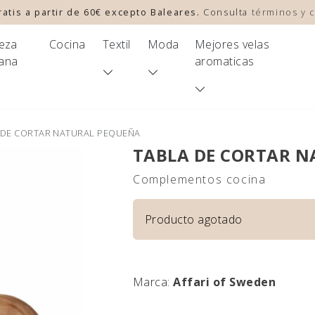
atis a partir de 60€ excepto Baleares.
Consulta
términos y 
leza
Cocina
Textil
Moda
Mejores velas
ana
aromaticas
 DE CORTAR NATURAL PEQUEÑA
TABLA DE CORTAR 
Complementos cocina
Producto agotado
Marca:
Affari of Sweden