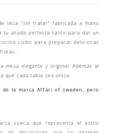
e teca "sin tratar" fabricada a mano
 tu aliada perfecta tanto para dar un
 cocina como para preparar deliciosas
frutas...
na mesa elegante y original. Además al
á que cada tabla sea única.
 de la marca Affari of sweden, pero
rca sueca que representa el estilo
os de decoración que se adaptan