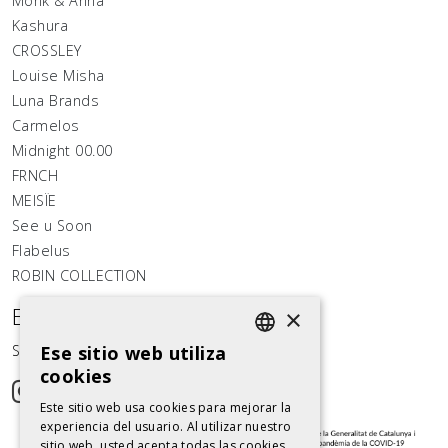
Monk & Anna
Kashura
CROSSLEY
Louise Misha
Luna Brands
Carmelos
Midnight 00.00
FRNCH
MEISÏE
See u Soon
Flabelus
ROBIN COLLECTION
Estemos conectados
×
Síguenos en las redes sociales
Ese sitio web utiliza
SPANISH
cookies
SPANISH
Este sitio web usa cookies para mejorar la
experiencia del usuario. Al utilizar nuestro
sitio web, usted acepta todas las cookies