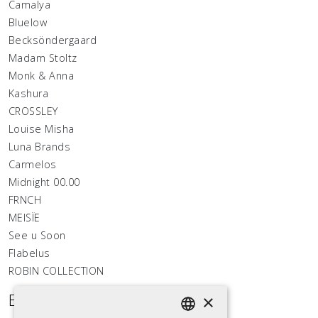
Camalya
Bluelow
Becksöndergaard
Madam Stoltz
Monk & Anna
Kashura
CROSSLEY
Louise Misha
Luna Brands
Carmelos
Midnight 00.00
FRNCH
MEISÏE
See u Soon
Flabelus
ROBIN COLLECTION
Estemos conectados
×