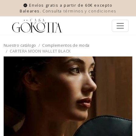
Envíos gratis a partir de 60€ excepto
Baleares.
Consulta
términos y condiciones
Nuestro catálogo
Complementos de moda
CARTERA MOON WALLET BLACK