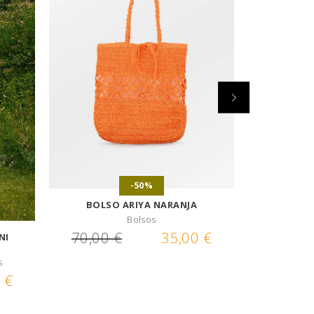
-50%
BOLSO ARIYA NARANJA
Bolsos
70,00 €
35,00 €
NI
BOLS
E
s
 €
70,00 