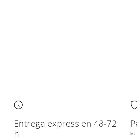
Entrega express en 48-72
P
h
Me