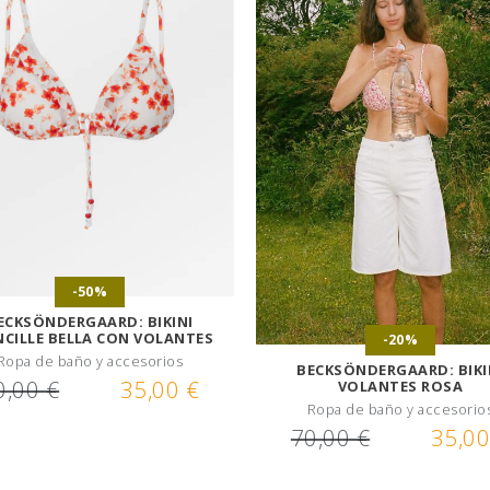
-50%
ECKSÖNDERGAARD: BIKINI
NCILLE BELLA CON VOLANTES
-20%
Ropa de baño y accesorios
BECKSÖNDERGAARD: BIKI
0,00 €
35,00 €
VOLANTES ROSA
Ropa de baño y accesorio
70,00 €
35,00