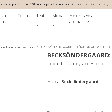
atis a partir de 60€ excepto Baleares.
Consulta
términos y 
leza
Cocina
Textil
Moda
Mejores velas
ana
aromaticas
 de baño y accesorios
BECKSÖNDERGAARD: BAÑADOR AUDNY ELLA
BECKSÖNDERGAARD:
Ropa de baño y accesorios
Marca:
Becksöndergaard