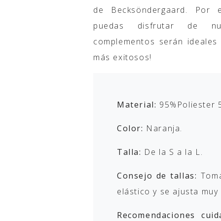
de Becksöndergaard. Por 
puedas disfrutar de nue
complementos serán ideales 
más exitosos!
Material:
95%Poliester 
Color:
Naranja.
Talla:
De la S a la L.
Consejo de tallas:
Toma
elástico y se ajusta muy 
Recomendaciones cuid